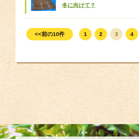
冬に向けて？
<<前の10件
1
2
3
4