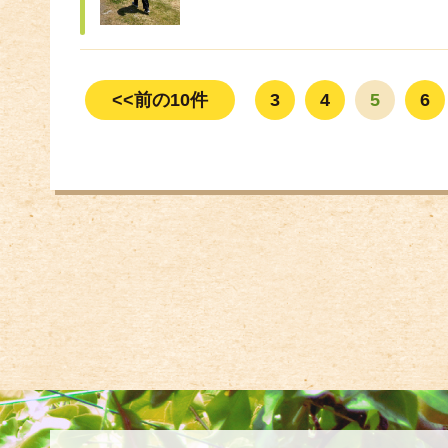
<<前の10件
3
4
5
6