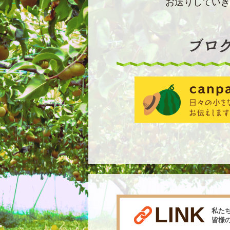
お送りしていき
LINK
私た
皆様